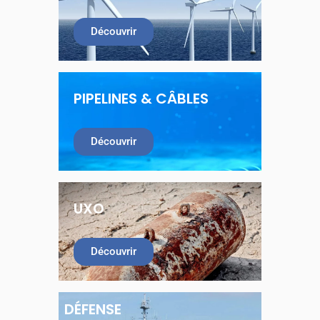
Découvrir
PIPELINES & CÂBLES
Découvrir
UXO
Découvrir
DÉFENSE