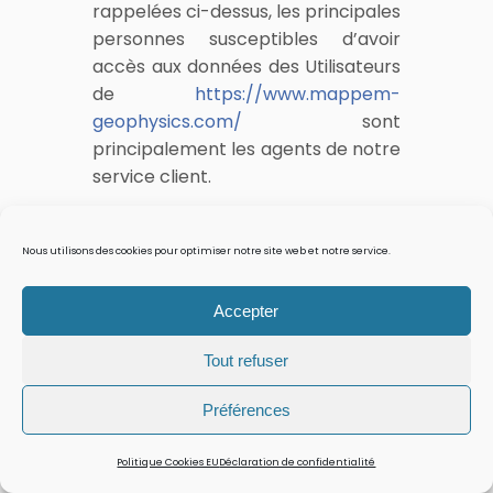
rappelées ci-dessus, les principales
personnes susceptibles d’avoir
accès aux données des Utilisateurs
de
https://www.mappem-
geophysics.com/
sont
principalement les agents de notre
service client.
8. NOTIFICATION
D’INCIDENT
Nous utilisons des cookies pour optimiser notre site web et notre service.
Accepter
Quels que soient les efforts fournis,
aucune méthode de transmission
Tout refuser
sur Internet et aucune méthode de
stockage électronique n’est
Préférences
complètement sûre. Nous ne
pouvons en conséquence pas
Politique Cookies EU
Déclaration de confidentialité
garantir une sécurité absolue.