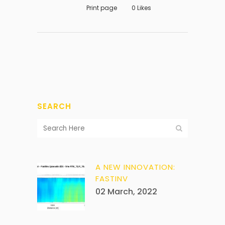
Print page
0
Likes
SEARCH
A NEW INNOVATION:
FASTINV
02 March, 2022